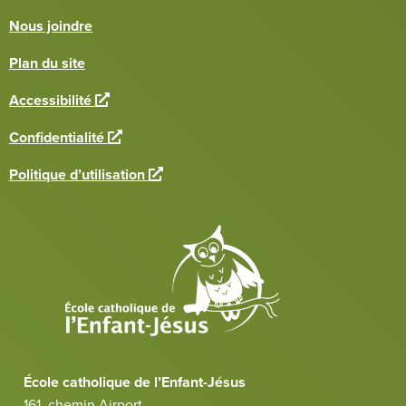
Nous joindre
Plan du site
L
Accessibilité
i
L
Confidentialité
e
i
n
L
Politique d’utilisation
e
e
i
n
x
e
e
t
n
x
e
e
t
r
x
e
n
t
r
e
e
n
r
e
n
École catholique de l’Enfant-Jésus
e
161, chemin Airport